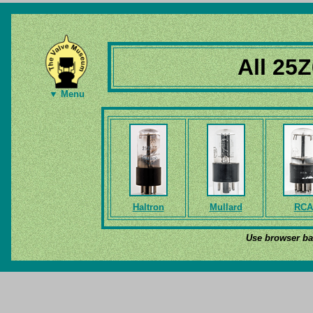
All 25
▼ Menu
Haltron
Mullard
RCA
Use browser bac