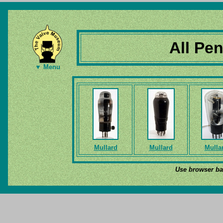
All Pe
▼ Menu
Mullard
Mullard
Mulla
Use browser bac